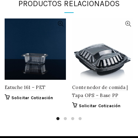
PRODUCTOS RELACIONADOS
Estuche 161 – PET
Contenedor de comida |
Tapa OPS – Base PP
Este
Solicitar Cotización
producto
Este
Solicitar Cotización
tiene
product
múltiples
tiene
variantes.
múltiple
Las
variantes