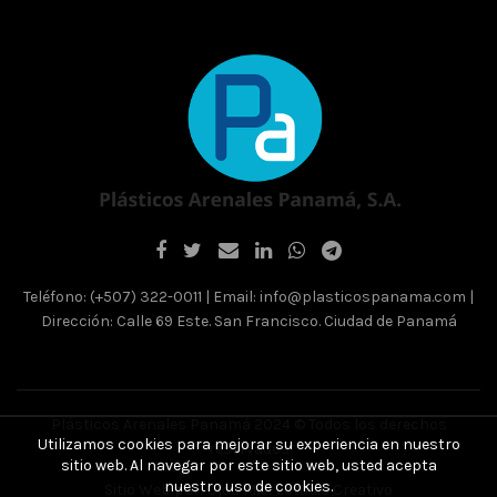
opciones
Las
se
opcione
pueden
se
elegir
pueden
en
elegir
la
en
página
la
de
página
producto
de
product
Teléfono: (+507) 322-0011 | Email: info@plasticospanama.com |
Dirección: Calle 69 Este. San Francisco. Ciudad de Panamá
Plásticos Arenales Panamá 2024 © Todos los derechos
Utilizamos cookies para mejorar su experiencia en nuestro
reservados
sitio web. Al navegar por este sitio web, usted acepta
nuestro uso de cookies.
Sitio Web por:
Ojos Miel Estudio Creativo