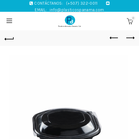
CONTÁCTANOS:
(+507) 322-0011
EMAIL:
info@plasticospanama.com
0