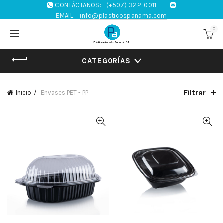
CONTÁCTANOS:
(+507) 322-0011
EMAIL:
info@plasticospanama.com
0
CATEGORÍAS
Filtrar
Inicio
Envases PET - PP