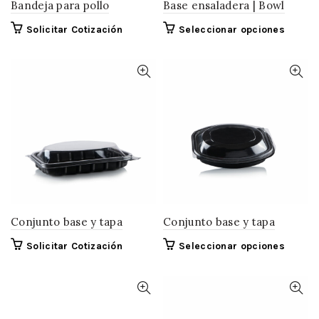
Bandeja para pollo
Base ensaladera | Bowl
Este
Solicitar Cotización
Seleccionar opciones
produc
tiene
múltipl
variant
Las
opcion
se
pueden
elegir
en
la
página
Conjunto base y tapa
Conjunto base y tapa
de
Este
Solicitar Cotización
Seleccionar opciones
produc
produc
tiene
múltipl
variant