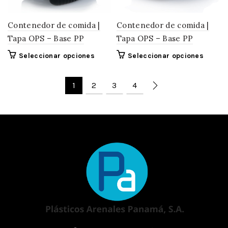
la
página
Contenedor de comida |
Contenedor de comida |
de
Tapa OPS – Base PP
Tapa OPS – Base PP
produc
Este
Este
Seleccionar opciones
Seleccionar opciones
producto
produc
tiene
tiene
1
2
3
4
múltiples
múltipl
variantes.
variant
Las
Las
opciones
opcion
se
se
pueden
pueden
elegir
elegir
en
en
la
la
página
página
de
de
producto
produc