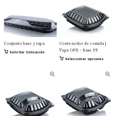
Las
opcion
se
pueden
elegir
en
la
página
Conjunto base y tapa
Contenedor de comida |
de
Tapa OPS – Base PP
Solicitar Cotización
produc
Este
Seleccionar opciones
produc
tiene
múltipl
variant
Las
opcion
se
pueden
elegir
en